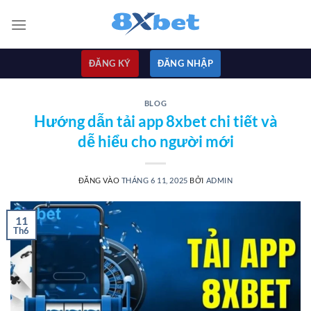
Bỏ
qua
nội
dung
ĐĂNG KÝ
ĐĂNG NHẬP
BLOG
Hướng dẫn tải app 8xbet chi tiết và
dễ hiểu cho người mới
ĐĂNG VÀO
THÁNG 6 11, 2025
BỞI
ADMIN
11
Th6