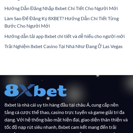
Hướng Dẫn Đăng Nhập 8xbet Chi Tiết Cho Người Mới
Làm Sao Để Đăng Ký 8XBET? Hướng Dẫn Chi Tiết Từng
Bước Cho Người Mới
Hướng dẫn tải app 8xbet chi tiết và dễ hiểu cho người mới
Trải Nghiệm 8xbet Casino Tại Nhà Như Đang Ở Las Vegas
8xbet là nhà cái uy tín hàng đầu tại châu Á, cung cấp nền
tảng cá cược thể thao, casino trực tuyến và game giải trí đa
dạng. Với hệ thống bảo mật hiện đại, giao diện thân thiện và
tốc độ nạp rút siêu nhanh, 8xbet cam kết mang đến trải