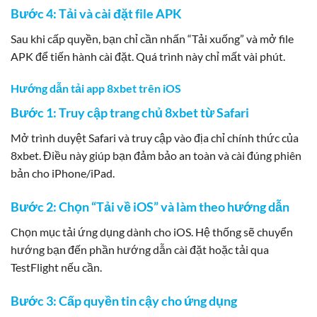
Bước 4: Tải và cài đặt file APK
Sau khi cấp quyền, bạn chỉ cần nhấn “Tải xuống” và mở file
APK để tiến hành cài đặt. Quá trình này chỉ mất vài phút.
Hướng dẫn tải app 8xbet trên iOS
Bước 1: Truy cập trang chủ 8xbet từ Safari
Mở trình duyệt Safari và truy cập vào địa chỉ chính thức của
8xbet. Điều này giúp bạn đảm bảo an toàn và cài đúng phiên
bản cho iPhone/iPad.
Bước 2: Chọn “Tải về iOS” và làm theo hướng dẫn
Chọn mục tải ứng dụng dành cho iOS. Hệ thống sẽ chuyển
hướng bạn đến phần hướng dẫn cài đặt hoặc tải qua
TestFlight nếu cần.
Bước 3: Cấp quyền tin cậy cho ứng dụng