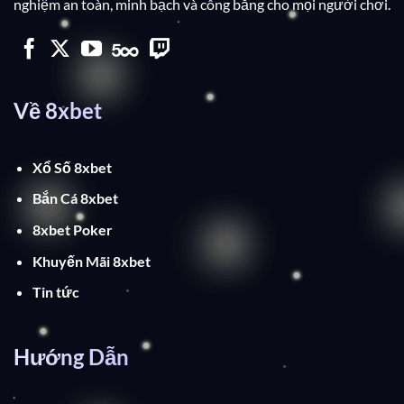
nghiệm an toàn, minh bạch và công bằng cho mọi người chơi.
Về 8xbet
Xổ Số 8xbet
Bắn Cá 8xbet
8xbet Poker
Khuyến Mãi 8xbet
Tin tức
Hướng Dẫn