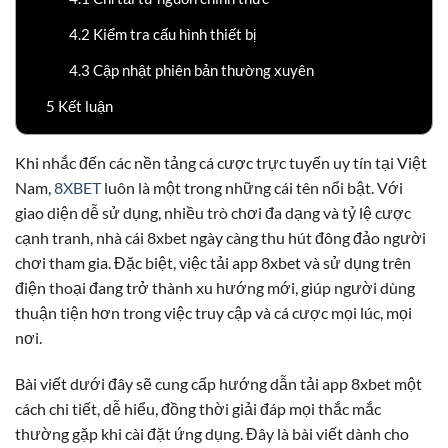
4.2
Kiểm tra cấu hình thiết bị
4.3
Cập nhật phiên bản thường xuyên
5
Kết luận
Khi nhắc đến các nền tảng cá cược trực tuyến uy tín tại Việt
Nam,
8XBET
luôn là một trong những cái tên nổi bật. Với
giao diện dễ sử dụng, nhiều trò chơi đa dạng và tỷ lệ cược
cạnh tranh, nhà cái 8xbet ngày càng thu hút đông đảo người
chơi tham gia. Đặc biệt, việc tải app 8xbet và sử dụng trên
điện thoại đang trở thành xu hướng mới, giúp người dùng
thuận tiện hơn trong việc truy cập và cá cược mọi lúc, mọi
nơi.
Bài viết dưới đây sẽ cung cấp hướng dẫn tải app 8xbet một
cách chi tiết, dễ hiểu, đồng thời giải đáp mọi thắc mắc
thường gặp khi cài đặt ứng dụng. Đây là bài viết dành cho