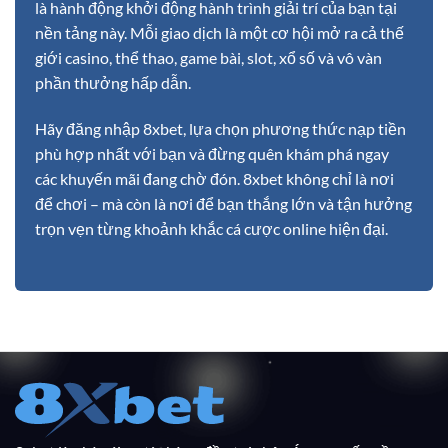
là hành động khởi động hành trình giải trí của bạn tại
nền tảng này. Mỗi giao dịch là một cơ hội mở ra cả thế
giới casino, thể thao, game bài, slot, xổ số và vô vàn
phần thưởng hấp dẫn.
Hãy đăng nhập 8xbet, lựa chọn phương thức nạp tiền
phù hợp nhất với bạn và đừng quên khám phá ngay
các khuyến mãi đang chờ đón. 8xbet không chỉ là nơi
để chơi – mà còn là nơi để bạn thắng lớn và tận hưởng
trọn vẹn từng khoảnh khắc cá cược online hiện đại.