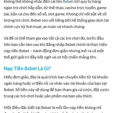
không thể không nhắc đến cái tên
8xbet
nơi quy tụ hàng
ngàn trò chơi hấp dẫn, từ thể thao, casino trực tuyến, game
bài, bắn cá cho đến xổ số, slot game. Không chỉ nổi bật về số
lượng trò chơi, 8xbet còn nổi tiếng bởi hệ thống giao dịch tài
chính cực kỳ linh hoạt, an toàn và nhanh chóng.
Và để có thể tham gia vào tất cả các trò chơi đó, bước đầu
tiên bạn cần làm sau khi đăng nhập 8xbet chính là thực hiện
nạp tiền 8xbet – hành động đơn giản nhưng mở ra cả một
thế giới giải trí đầy bất ngờ và cơ hội chiến thắng lớn.
Nạp Tiền 8xbet Là Gì?
Hiểu đơn giản, đây là quá trình bạn chuyển tiền từ tài khoản
ngân hàng hoặc ví điện tử cá nhân vào tài khoản của bạn tại
8xbet. Số tiền này sẽ dùng để bạn tham gia cá cược, đặt cược
trong các trò chơi hoặc sản phẩm mà bạn yêu thích.
Một điều đặc biệt tại 8xbet là mỗi lần nạp tiền không chỉ