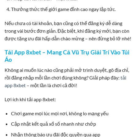
Thưởng thức thế giới game đỉnh cao ngay lập tức.
Nếu chưa có tài khoản, bạn cũng có thể đăng ký dễ dàng
trong vài bước đơn giản. Đặc biệt, khi đăng ký mới, bạn còn
được tặng ưu đãi hấp dẫn chào mừng – nên đừng bỏ lỡ nhé!
Tải App 8xbet – Mang Cả Vũ Trụ Giải Trí Vào Túi
Áo
Không ai muốn lúc nào cũng phải mở trình duyệt, gõ địa chỉ,
rồi đăng nhập mỗi lần chơi đúng không? Giải pháp đây:
tải
app 8xbet
– một lần là chơi cả đời!
Lợi ích khi tải app 8xbet:
Chơi game mọi lúc mọi nơi, không lo mạng yếu
Cập nhật kết quả xổ số nhanh như chớp
Nhận thông báo ưu đãi độc quyền qua app