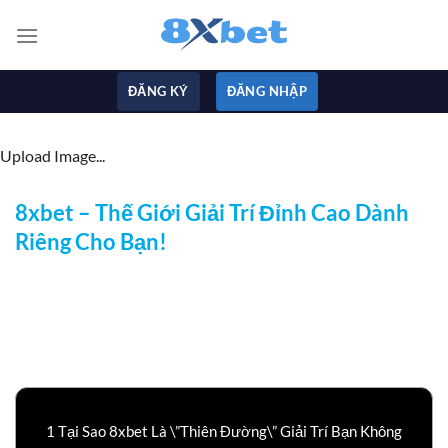
Bỏ
qua
nội
dung
ĐĂNG KÝ
ĐĂNG NHẬP
Upload Image...
8xbet – Thế Giới Giải Trí Đỉnh Cao Dành
Riêng Cho Bạn!
1
Tại Sao 8xbet Là \”Thiên Đường\” Giải Trí Bạn Không