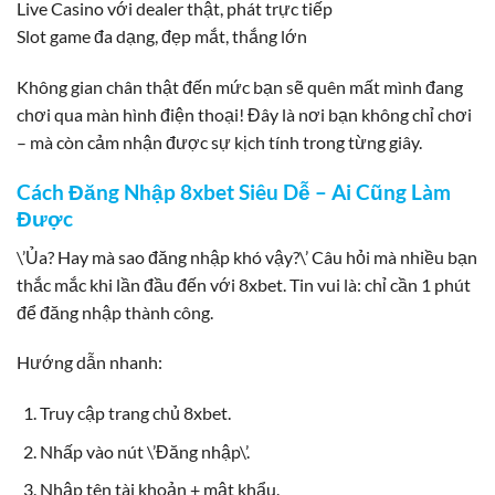
Live Casino với dealer thật, phát trực tiếp
Slot game đa dạng, đẹp mắt, thắng lớn
Không gian chân thật đến mức bạn sẽ quên mất mình đang
chơi qua màn hình điện thoại! Đây là nơi bạn không chỉ chơi
– mà còn cảm nhận được sự kịch tính trong từng giây.
Cách Đăng Nhập 8xbet Siêu Dễ – Ai Cũng Làm
Được
\’Ủa? Hay mà sao đăng nhập khó vậy?\’ Câu hỏi mà nhiều bạn
thắc mắc khi lần đầu đến với 8xbet. Tin vui là: chỉ cần 1 phút
để đăng nhập thành công.
Hướng dẫn nhanh:
Truy cập trang chủ 8xbet.
Nhấp vào nút \’Đăng nhập\’.
Nhập tên tài khoản + mật khẩu.