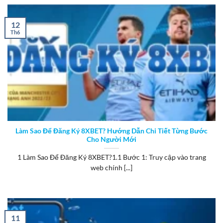
12
Th6
Làm Sao Để Đăng Ký 8XBET? Hướng Dẫn Chi Tiết Từng Bước
Cho Người Mới
1 Làm Sao Để Đăng Ký 8XBET?1.1 Bước 1: Truy cập vào trang
web chính [...]
11