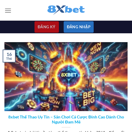
Bỏ
qua
nội
dung
ĐĂNG KÝ
ĐĂNG NHẬP
16
Th6
8xbet Thể Thao Uy Tín – Sân Chơi Cá Cược Đỉnh Cao Dành Cho
Người Đam Mê