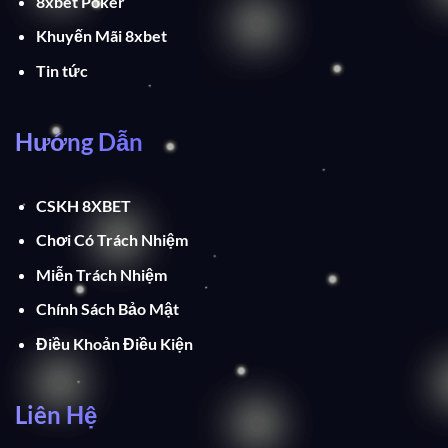
8xbet Poker
Khuyến Mãi 8xbet
Tin tức
Hướng Dẫn
CSKH 8XBET
Chơi Có Trách Nhiệm
Miễn Trách Nhiệm
Chính Sách Bảo Mật
Điều Khoản Điều Kiện
Liên Hệ